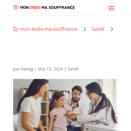
5
5
mon-endo-ma-souffrance
Santé

par
homjg
|
Mai 15, 2024
|
Santé